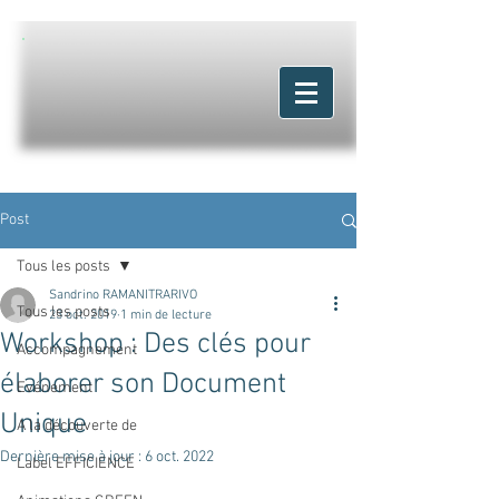
Post
Tous les posts
Sandrino RAMANITRARIVO
Tous les posts
23 oct. 2019
1 min de lecture
Workshop : Des clés pour
Accompagnement
élaborer son Document
Evénement
Unique
A la découverte de
Dernière mise à jour :
6 oct. 2022
Label EFFICIENCE