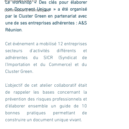
Animations GREEN
Le workshop « Des clés pour élaborer 
son Document Unique » a été organisé 
Commissions thématiques
par le Cluster Green en partenariat avec 
une de ses entreprises adhérentes : A&S 
Réunion
.
Cet événement a mobilisé 12 entreprises 
secteurs d'activités différents et 
adhérentes du SICR (Syndicat de 
l'Importation et du Commerce) et du 
Cluster Green.
L'objectif de cet atelier collaboratif était 
de rappeler les bases concernant la 
prévention des risques professionnels et 
d'élaborer ensemble un guide de 10 
bonnes pratiques permettant de 
construire un document unique vivant.