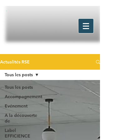
Actualités RSE
Tous les posts
Tous les posts
Accompagnement
Evénement
A la découverte
de
Label
EFFICIENCE