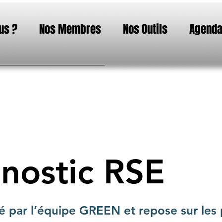
us ?
Nos Membres
Nos Outils
Agend
gnostic RSE
 par l’équipe GREEN et repose sur les p