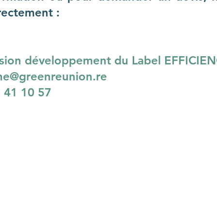
rectement :
sion développement du Label EFFICIE
ine@greenreunion.re
 41 10 57
NOUS CONTACTE
PLAN DU SITE
Mèl:
m.klein
Tél:
0262 41 