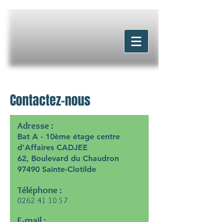
Contactez-nous
Adresse :
Bat A - 10ème étage centre
d'Affaires CADJEE
62, Boulevard du Chaudron
97490 Sainte-Clotilde
Téléphone :
0262 41 10 57
E-mail :