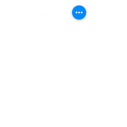
PLAN DU SITE
NOS LOCAUX
GREEN Réunion
Bat A - 10ème étage centre d'Affaires CADJEE
62, Boulevard du Chaudron
97490 Sainte-Clotilde
Mentions légales de GREEN