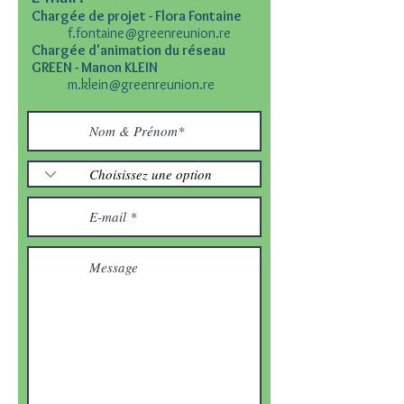
Chargée de projet - Flora Fontaine
f.fontaine@greenreunion.re
Chargée d'animation du réseau
GREEN - Manon KLEIN
m.klein@greenreunion.re