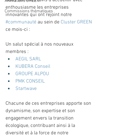
Nous sommes ravis d'accueillir avec 
Animations GREEN
enthousiasme les entreprises 
Commissions thématiques
innovantes qui ont rejoint notre 
#communauté
 au sein de 
Cluster GREEN
ce mois-ci :
Un salut spécial à nos nouveaux 
membres :
AEGIL SARL
KUBERA Conseil
GROUPE ALPOU
PMK CONSEIL
Startwave
Chacune de ces entreprises apporte son 
dynamisme, son expertise et son 
engagement envers la transition 
écologique, contribuant ainsi à la 
diversité et à la force de notre 