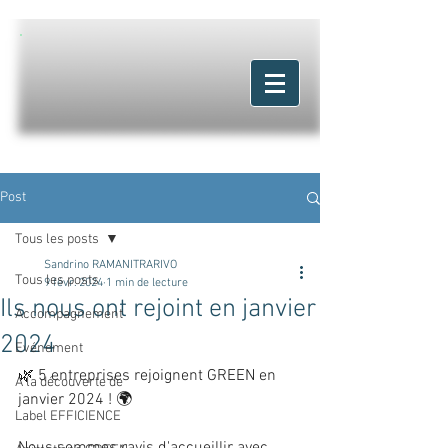
Post
Tous les posts
Sandrino RAMANITRARIVO
Tous les posts
9 févr. 2024
1 min de lecture
Ils nous ont rejoint en janvier
Accompagnement
2024
Evénement
🌿 5 entreprises rejoignent GREEN en 
A la découverte de
janvier 2024 ! 🌍
Label EFFICIENCE