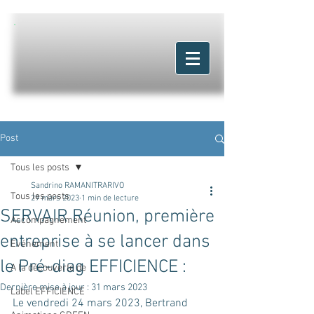
Post
Tous les posts
Sandrino RAMANITRARIVO
Tous les posts
29 mars 2023
1 min de lecture
SERVAIR Réunion, première
Accompagnement
entreprise à se lancer dans
Evénement
le Pré-diag EFFICIENCE :
A la découverte de
Dernière mise à jour :
31 mars 2023
Label EFFICIENCE
Le vendredi 24 mars 2023, Bertrand 