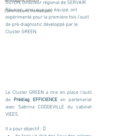
Animations GREEN
GUYON, Directeur régional de SERVAIR 
Réunion, ainsi que son équipe, ont 
Commissions thématiques
expérimenté pour la première fois l'outil 
de pré-diagnostic développé par le 
Cluster GREEN.
Le Cluster GREEN a mis en place l'outil 
de 
Prédiag EFFICIENCE
 en partenariat 
avec Sabrina CODDEVILLE du cabinet 
VIEES. 
Il a pour objectif :  